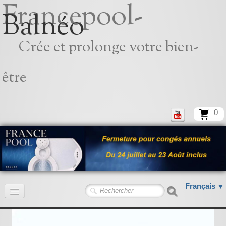
Francepool-
Balnéo
Crée et prolonge votre bien-
être
0
Français
▼
Accueil