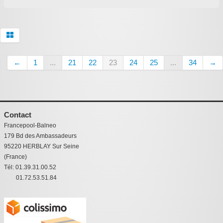
←
1
...
21
22
23
24
25
...
34
→
Contact
Francepool-Balneo
179 Bd des Ambassadeurs
95220 HERBLAY Sur Seine
(France)
Tél: 01.39.31.00.52
01.72.53.51.84