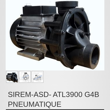
Pièces détachées
Pompes Piscine
Kits baignoires
Pour l'entretien
Pour le bain
Prestations Atelier
Les bonnes affaires
Composants électroniques
F.A.Q (Foire aux questions)
Contact
SIREM-ASD- ATL3900 G4B
,
PNEUMATIQUE
.