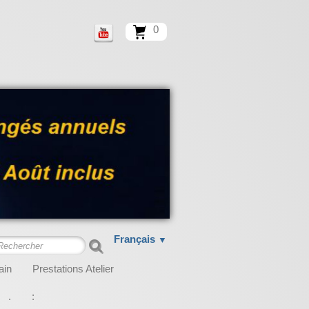
0
Français
▼
ain
Prestations Atelier
.
: