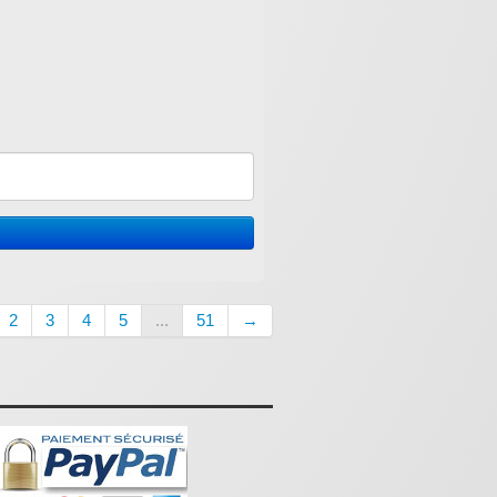
2
3
4
5
...
51
→