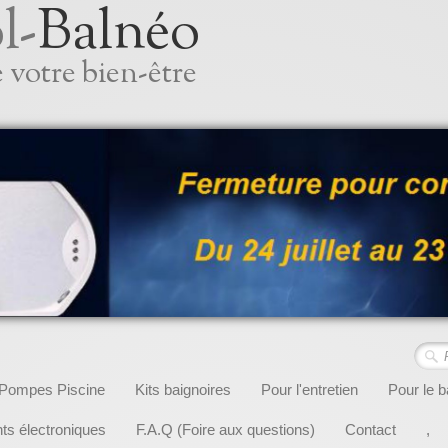
l-
Balnéo
 votre bien-être
Pompes Piscine
Kits baignoires
Pour l'entretien
Pour le b
s électroniques
F.A.Q (Foire aux questions)
Contact
,