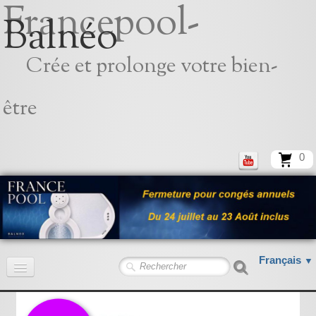
Francepool-
Balnéo
Crée et prolonge votre bien-
être
0
Français
▼
Accueil