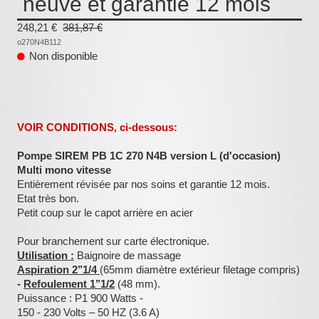
neuve et garantie 12 mois
:
248,21 €
381,87 €
o270N4B112
Non disponible
VOIR CONDITIONS, ci-dessous:
Pompe SIREM PB 1C 270 N4B version L (d'occasion)
Multi mono vitesse
Entièrement révisée par nos soins et garantie 12 mois.
Etat très bon.
Petit coup sur le capot arrière en acier
Pour branchement sur carte électronique.
Utilisation :
Baignoire de massage
Aspiration 2’’1/4
(65mm diamètre extérieur filetage compris)
-
Refoulement 1’’1/2
(48 mm).
Puissance : P1 900 Watts -
150 - 230 Volts – 50 HZ (3.6 A)