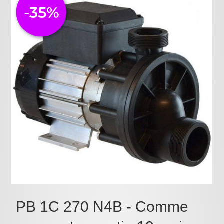
Pièces détachées
Pompes Piscine
Kits baignoires
Pour l'entretien
Pour le bain
Prestations Atelier
Les bonnes affaires
Composants électroniques
F.A.Q (Foire aux questions)
Contact
,
PB 1C 270 N4B - Comme
.