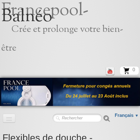
Francepool-
Balnéo
Crée et prolonge votre bien-
être
0
Français
▼
Accueil
Flexibles de douche -