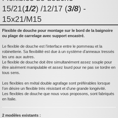
Pièces détachées
15/21(
1/2
) /12/17 (
3/8
) -
Pompes Piscine
15x21/M15
Kits baignoires
Flexible de douche pour montage sur le bord de la baignoire
Pour l'entretien
ou plage de carrelage avec support encastré.
Pour le bain
Le flexible de douche est l'interface entre le pommeau et la
robinetterie. Sa flexibilité est due à un système d'anneaux tressés
Prestations Atelier
les uns aux autres.
Le flexible de douche doit être simultanément assez souple pour
Les bonnes affaires
être aisément manipulable et assez lourd pour ne pas se tordre en
tous sens.
Composants électroniques
Les flexibles en métal double agrafage sont préférables lorsque
F.A.Q (Foire aux questions)
l'on désire un flexible très résistant et d'une grande longévité.
Les flexibles de douche que nous vous proposons, sont fabriqués
Contact
en Italie.
,
2 modèles existants :
.