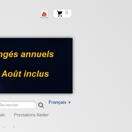
0
Français
▼
ain
Prestations Atelier
.
: