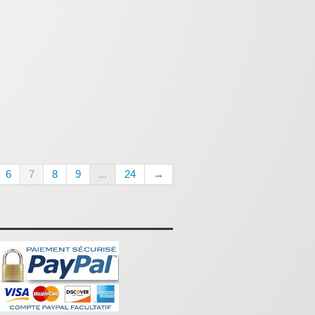
6
7
8
9
...
24
→