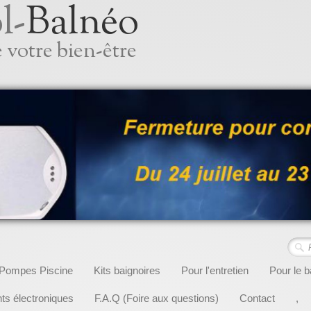
l-
Balnéo
 votre bien-être
Pompes Piscine
Kits baignoires
Pour l'entretien
Pour le b
s électroniques
F.A.Q (Foire aux questions)
Contact
,